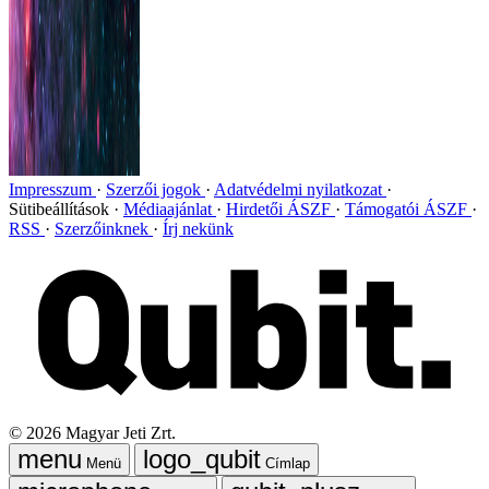
Impresszum
Szerzői jogok
Adatvédelmi nyilatkozat
Sütibeállítások
Médiaajánlat
Hirdetői ÁSZF
Támogatói ÁSZF
RSS
Szerzőinknek
Írj nekünk
©
2026
Magyar Jeti Zrt.
Menü
Címlap