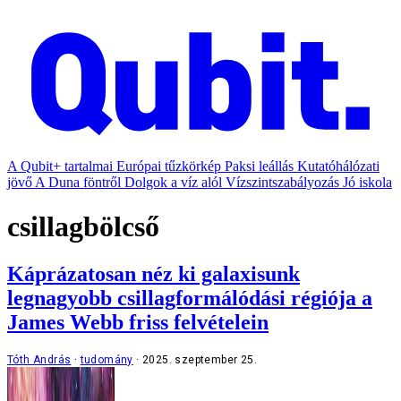
A Qubit+ tartalmai
Európai tűzkörkép
Paksi leállás
Kutatóhálózati
jövő
A Duna föntről
Dolgok a víz alól
Vízszintszabályozás
Jó iskola
csillagbölcső
Káprázatosan néz ki galaxisunk
legnagyobb csillagformálódási régiója a
James Webb friss felvételein
Tóth András
tudomány
2025. szeptember 25.