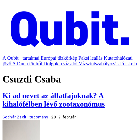
A Qubit+ tartalmai
Európai tűzkörkép
Paksi leállás
Kutatóhálózati
jövő
A Duna föntről
Dolgok a víz alól
Vízszintszabályozás
Jó iskola
Csuzdi Csaba
Ki ad nevet az állatfajoknak? A
kihalófélben lévő zootaxonómus
Bodnár Zsolt
tudomány
2019. február 11.