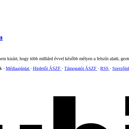
a
 nem kizárt, hogy több milliárd évvel később mélyen a felszín alatti, ge
ok
Médiaajánlat
Hirdetői ÁSZF
Támogatói ÁSZF
RSS
Szerzői