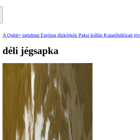
A Qubit+ tartalmai
Európai tűzkörkép
Paksi leállás
Kutatóhálózati jö
déli jégsapka