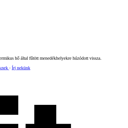
otermikus hő által fűtött menedékhelyekre húzódott vissza.
nknek
Írj nekünk