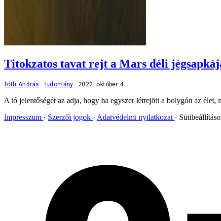
Titokzatos tavat rejt a Mars déli jégsapkáj
Tóth András
tudomány
2022. október 4.
A tó jelentőségét az adja, hogy ha egyszer létrejött a bolygón az élet,
Impresszum
Szerzői jogok
Adatvédelmi nyilatkozat
Sütibeállítás