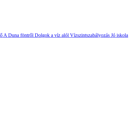
vő
A Duna föntről
Dolgok a víz alól
Vízszintszabályozás
Jó iskola