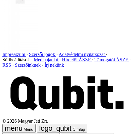
Impresszum
Szerzői jogok
Adatvédelmi nyilatkozat
Sütibeállítások
Médiaajánlat
Hirdetői ÁSZF
Támogatói ÁSZF
RSS
Szerzőinknek
Írj nekünk
©
2026
Magyar Jeti Zrt.
Menü
Címlap