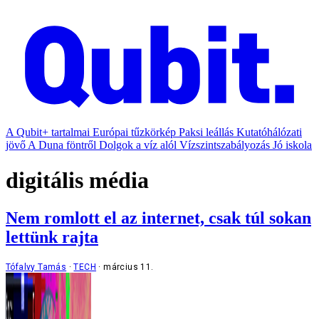
A Qubit+ tartalmai
Európai tűzkörkép
Paksi leállás
Kutatóhálózati
jövő
A Duna föntről
Dolgok a víz alól
Vízszintszabályozás
Jó iskola
digitális média
Nem romlott el az internet, csak túl sokan
lettünk rajta
Tófalvy Tamás
TECH
március 11.