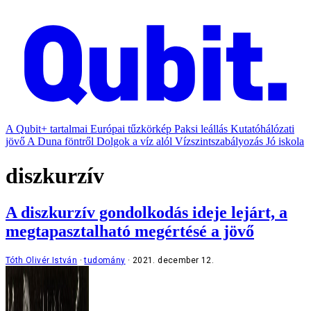
A Qubit+ tartalmai
Európai tűzkörkép
Paksi leállás
Kutatóhálózati
jövő
A Duna föntről
Dolgok a víz alól
Vízszintszabályozás
Jó iskola
diszkurzív
A diszkurzív gondolkodás ideje lejárt, a
megtapasztalható megértésé a jövő
Tóth Olivér István
tudomány
2021. december 12.