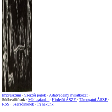
Impresszum
Szerzői jogok
Adatvédelmi nyilatkozat
Sütibeállítások
Médiaajánlat
Hirdetői ÁSZF
Támogatói ÁSZF
RSS
Szerzőinknek
Írj nekünk