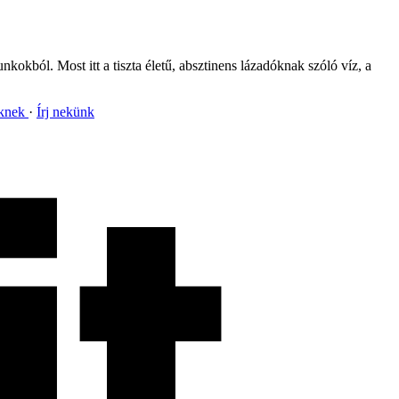
nkokból. Most itt a tiszta életű, absztinens lázadóknak szóló víz, a
nknek
Írj nekünk