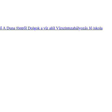
vő
A Duna föntről
Dolgok a víz alól
Vízszintszabályozás
Jó iskola