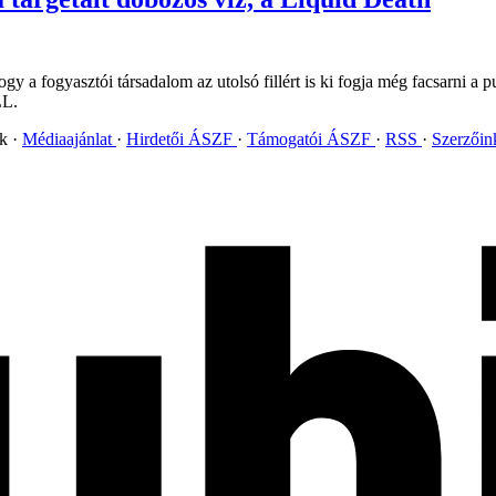
y a fogyasztói társadalom az utolsó fillért is ki fogja még facsarni a pu
LL.
ok
Médiaajánlat
Hirdetői ÁSZF
Támogatói ÁSZF
RSS
Szerzői