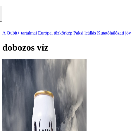
A Qubit+ tartalmai
Európai tűzkörkép
Paksi leállás
Kutatóhálózati jö
dobozos víz