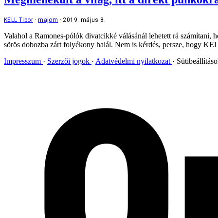
KELL Tibor
majom
2019. május 8.
Valahol a Ramones-pólók divatcikké válásánál lehetett rá számítani, hog
sörös dobozba zárt folyékony halál. Nem is kérdés, persze, hogy KE
Impresszum
Szerzői jogok
Adatvédelmi nyilatkozat
Sütibeállítás