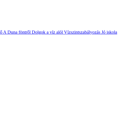
vő
A Duna föntről
Dolgok a víz alól
Vízszintszabályozás
Jó iskola