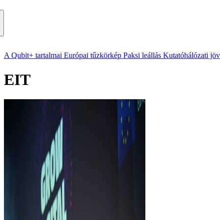
A Qubit+ tartalmai
Európai tűzkörkép
Paksi leállás
Kutatóhálózati jö
EIT