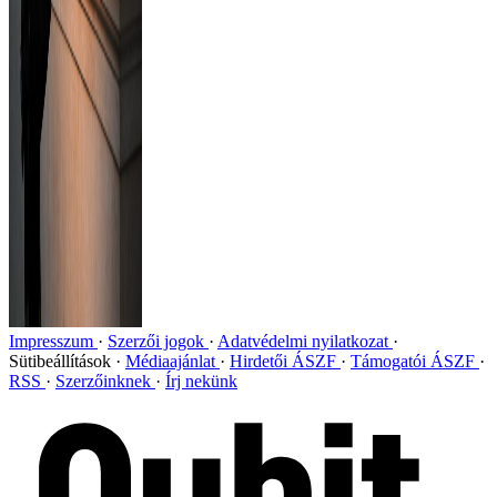
Impresszum
Szerzői jogok
Adatvédelmi nyilatkozat
Sütibeállítások
Médiaajánlat
Hirdetői ÁSZF
Támogatói ÁSZF
RSS
Szerzőinknek
Írj nekünk