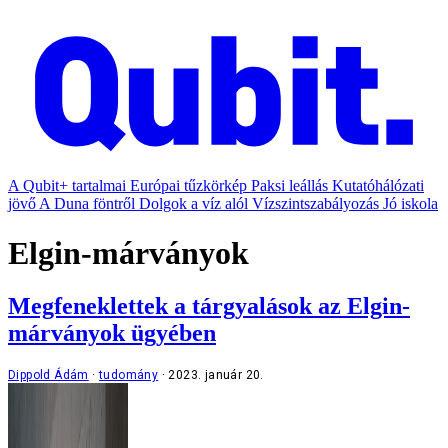
A Qubit+ tartalmai
Európai tűzkörkép
Paksi leállás
Kutatóhálózati
jövő
A Duna föntről
Dolgok a víz alól
Vízszintszabályozás
Jó iskola
Elgin-márványok
Megfeneklettek a tárgyalások az Elgin-
márványok ügyében
Dippold Ádám
tudomány
2023. január 20.