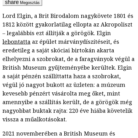
Megosztás
Lord Elgin, a Brit Birodalom nagykövete 1801 és
1812 között gyakorlatilag ellopta az Akropoliszt
– legalábbis ezt állítják a görögök. Elgin
lebontatta
az épület márványdíszítéseit, és
eredetileg a saját skóciai birtokán akarta
elhelyezni a szobrokat, de a faragványok végül a
British Museum gyűjteményébe kerültek. Elgin
a saját pénzén szállíttatta haza a szobrokat,
végül jó nagyot bukott az üzleten: a múzeum
kevesebb pénzért vásárolta meg őket, mint
amennyibe a szállítás került, de a görögök még
nagyobbat buktak rajta: 220 éve hiába követelik
vissza a műalkotásokat.
2021 novemberében a British Museum és