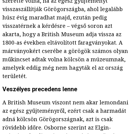
szerette volna, ha az egész gyűjteményt
visszaszállítják Görögországba, ahol legalább
húsz évig maradhat majd, ezután pedig
visszatérnek a kérdésre – végső soron azt
akarta, hogy a British Museum adja vissza az
1800-as években eltávolított faragványokat. A
márványokért cserébe a görögök számos olyan
műkincset adtak volna kölcsön a múzeumnak,
amelyek eddig még nem hagyták el az ország
területét.
Veszélyes precedens lenne
A British Museum viszont nem akar lemondani
az egész gyűjteményről, ezért csak a harmadát
adná kölcsön Görögországnak, azt is csak
rövidebb időre. Osborne szerint az Elgin-