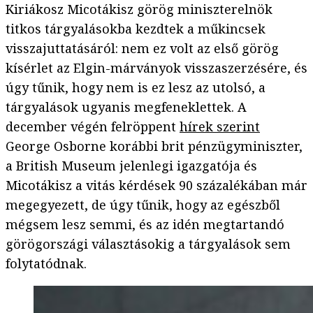
Kiriákosz Micotákisz görög miniszterelnök
titkos tárgyalásokba kezdtek a műkincsek
visszajuttatásáról: nem ez volt az első görög
kísérlet az Elgin-márványok visszaszerzésére, és
úgy tűnik, hogy nem is ez lesz az utolsó, a
tárgyalások ugyanis megfeneklettek. A
december végén felröppent
hírek szerint
George Osborne korábbi brit pénzügyminiszter,
a British Museum jelenlegi igazgatója és
Micotákisz a vitás kérdések 90 százalékában már
megegyezett, de úgy tűnik, hogy az egészből
mégsem lesz semmi, és az idén megtartandó
görögországi választásokig a tárgyalások sem
folytatódnak.