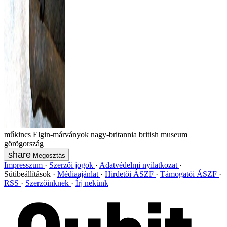
műkincs
Elgin-márványok
nagy-britannia
british museum
görögország
Megosztás
Impresszum
Szerzői jogok
Adatvédelmi nyilatkozat
Sütibeállítások
Médiaajánlat
Hirdetői ÁSZF
Támogatói ÁSZF
RSS
Szerzőinknek
Írj nekünk