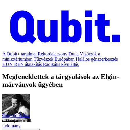
A Qubit+ tartalmai
Rekordalacsony Duna
Vízőrzők a
minisztériumban
Tűzvészek Európában
Halálos génszerkesztés
HUN-REN átalakítás
Radikális kívülállás
Megfeneklettek a tárgyalások az Elgin-
márványok ügyében
Dippold Ádám
2023. január 20.
tudomány