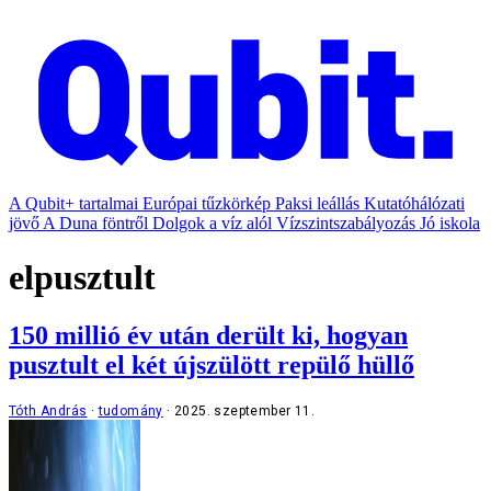
A Qubit+ tartalmai
Európai tűzkörkép
Paksi leállás
Kutatóhálózati
jövő
A Duna föntről
Dolgok a víz alól
Vízszintszabályozás
Jó iskola
elpusztult
150 millió év után derült ki, hogyan
pusztult el két újszülött repülő hüllő
Tóth András
tudomány
2025. szeptember 11.