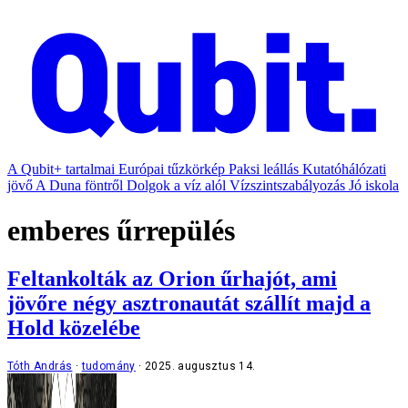
A Qubit+ tartalmai
Európai tűzkörkép
Paksi leállás
Kutatóhálózati
jövő
A Duna föntről
Dolgok a víz alól
Vízszintszabályozás
Jó iskola
emberes űrrepülés
Feltankolták az Orion űrhajót, ami
jövőre négy asztronautát szállít majd a
Hold közelébe
Tóth András
tudomány
2025. augusztus 14.