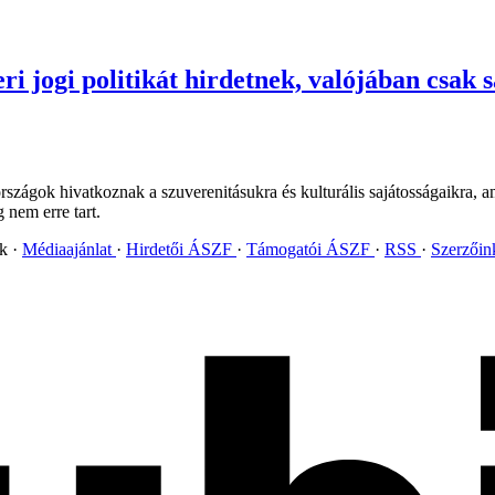
 jogi politikát hirdetnek, valójában csak s
országok hivatkoznak a szuverenitásukra és kulturális sajátosságaikra, 
g nem erre tart.
ok
Médiaajánlat
Hirdetői ÁSZF
Támogatói ÁSZF
RSS
Szerzői