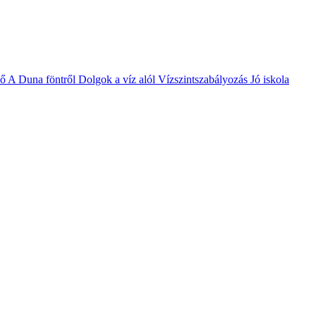
vő
A Duna föntről
Dolgok a víz alól
Vízszintszabályozás
Jó iskola