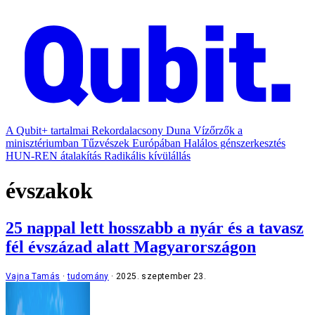
A Qubit+ tartalmai
Rekordalacsony Duna
Vízőrzők a
minisztériumban
Tűzvészek Európában
Halálos génszerkesztés
HUN-REN átalakítás
Radikális kívülállás
évszakok
25 nappal lett hosszabb a nyár és a tavasz
fél évszázad alatt Magyarországon
Vajna Tamás
tudomány
2025. szeptember 23.