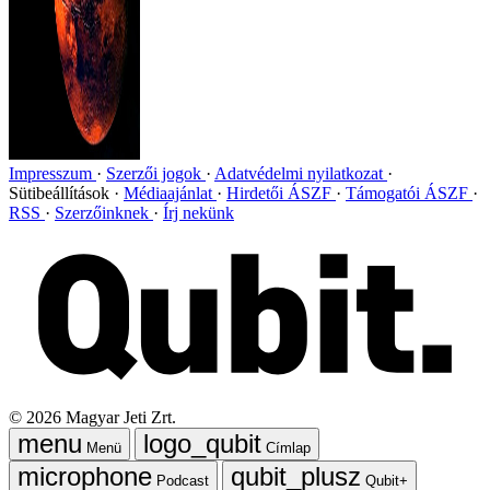
Impresszum
Szerzői jogok
Adatvédelmi nyilatkozat
Sütibeállítások
Médiaajánlat
Hirdetői ÁSZF
Támogatói ÁSZF
RSS
Szerzőinknek
Írj nekünk
©
2026
Magyar Jeti Zrt.
Menü
Címlap
Podcast
Qubit+