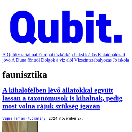
A Qubit+ tartalmai
Európai tűzkörkép
Paksi leállás
Kutatóhálózati
jövő
A Duna föntről
Dolgok a víz alól
Vízszintszabályozás
Jó iskola
faunisztika
A kihalófélben lévő állatokkal együtt
lassan a taxonómusok is kihalnak, pedig
most volna rájuk szükség igazán
Vajna Tamás
tudomány
2024. november 27.