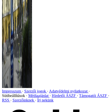
Impresszum
Szerzői jogok
Adatvédelmi nyilatkozat
Sütibeállítások
Médiaajánlat
Hirdetői ÁSZF
Támogatói ÁSZF
RSS
Szerzőinknek
Írj nekünk