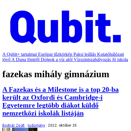
A Qubit+ tartalmai
Európai tűzkörkép
Paksi leállás
Kutatóhálózati
jövő
A Duna föntről
Dolgok a víz alól
Vízszintszabályozás
Jó iskola
fazekas mihály gimnázium
A Fazekas és a Milestone is a top 20-ba
került az Oxfordi és Cambridge-i
Egyetemre legtöbb diákot küldő
nemzetközi iskolák listáján
Bodnár Zsolt
tudomány
2022. október 25.