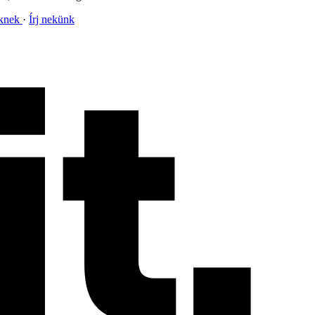
nknek
Írj nekünk