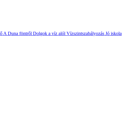
vő
A Duna föntről
Dolgok a víz alól
Vízszintszabályozás
Jó iskola