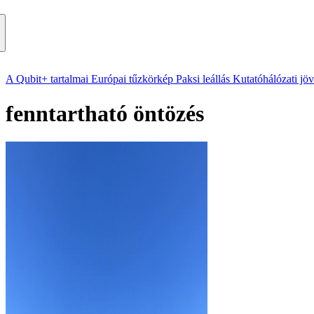
A Qubit+ tartalmai
Európai tűzkörkép
Paksi leállás
Kutatóhálózati jö
fenntartható öntözés