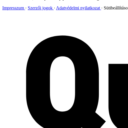
Impresszum
Szerzői jogok
Adatvédelmi nyilatkozat
Sütibeállítás