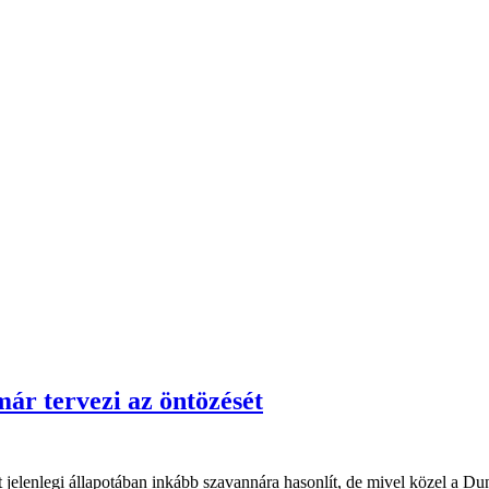
már tervezi az öntözését
ét jelenlegi állapotában inkább szavannára hasonlít, de mivel közel a Dun