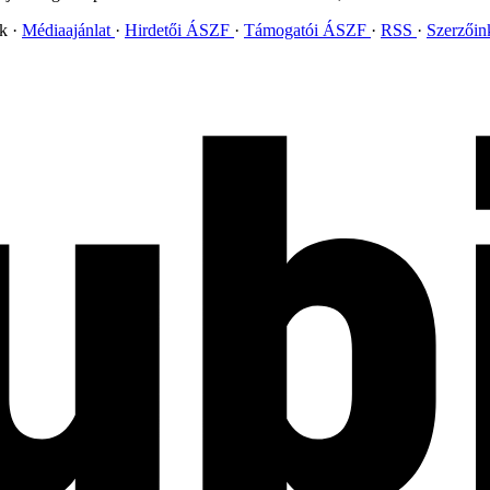
ok
Médiaajánlat
Hirdetői ÁSZF
Támogatói ÁSZF
RSS
Szerzői