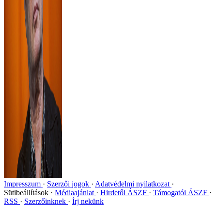
Impresszum
Szerzői jogok
Adatvédelmi nyilatkozat
Sütibeállítások
Médiaajánlat
Hirdetői ÁSZF
Támogatói ÁSZF
RSS
Szerzőinknek
Írj nekünk