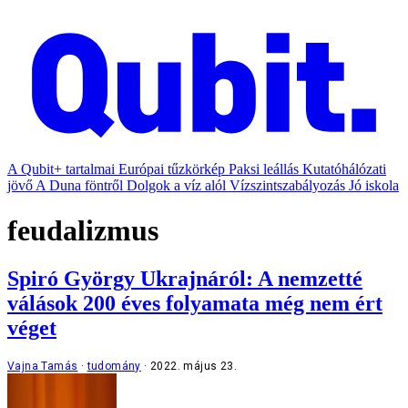
A Qubit+ tartalmai
Európai tűzkörkép
Paksi leállás
Kutatóhálózati
jövő
A Duna föntről
Dolgok a víz alól
Vízszintszabályozás
Jó iskola
feudalizmus
Spiró György Ukrajnáról: A nemzetté
válások 200 éves folyamata még nem ért
véget
Vajna Tamás
tudomány
2022. május 23.