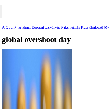
A Qubit+ tartalmai
Európai tűzkörkép
Paksi leállás
Kutatóhálózati jö
global overshoot day