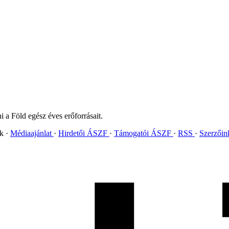
 a Föld egész éves erőforrásait.
ok
Médiaajánlat
Hirdetői ÁSZF
Támogatói ÁSZF
RSS
Szerzői