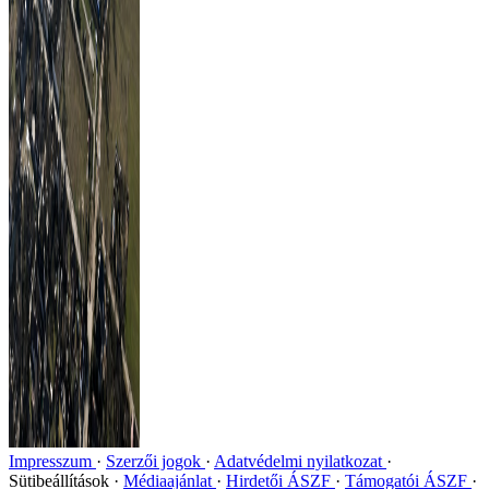
Impresszum
Szerzői jogok
Adatvédelmi nyilatkozat
Sütibeállítások
Médiaajánlat
Hirdetői ÁSZF
Támogatói ÁSZF