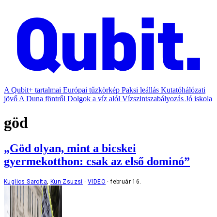
A Qubit+ tartalmai
Európai tűzkörkép
Paksi leállás
Kutatóhálózati
jövő
A Duna föntről
Dolgok a víz alól
Vízszintszabályozás
Jó iskola
göd
„Göd olyan, mint a bicskei
gyermekotthon: csak az első dominó”
Kuglics Sarolta
,
Kun Zsuzsi
VIDEO
február 16.