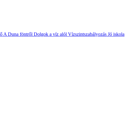
vő
A Duna föntről
Dolgok a víz alól
Vízszintszabályozás
Jó iskola