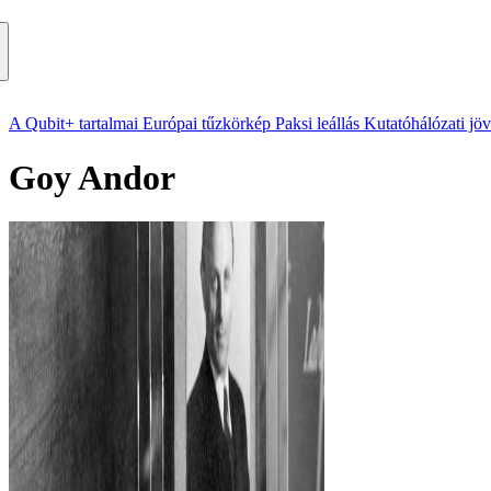
A Qubit+ tartalmai
Európai tűzkörkép
Paksi leállás
Kutatóhálózati jö
Goy Andor