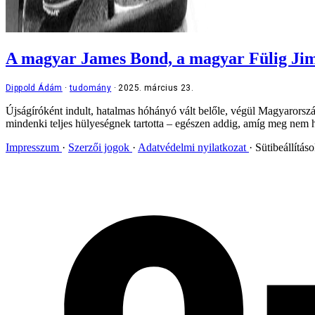
A magyar James Bond, a magyar Fülig Jimmy
Dippold Ádám
tudomány
2025. március 23.
Újságíróként indult, hatalmas hóhányó vált belőle, végül Magyarország 
mindenki teljes hülyeségnek tartotta – egészen addig, amíg meg nem hó
Impresszum
Szerzői jogok
Adatvédelmi nyilatkozat
Sütibeállítás