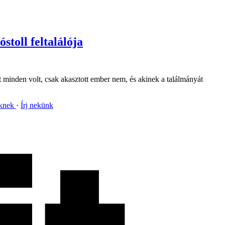
toll feltalálója
nt minden volt, csak akasztott ember nem, és akinek a találmányát
nknek
Írj nekünk