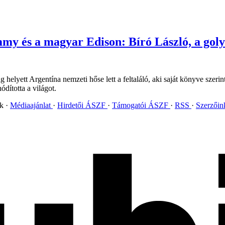
 és a magyar Edison: Bíró László, a golyós
helyett Argentína nemzeti hőse lett a feltaláló, aki saját könyve szeri
dította a világot.
ok
Médiaajánlat
Hirdetői ÁSZF
Támogatói ÁSZF
RSS
Szerzői