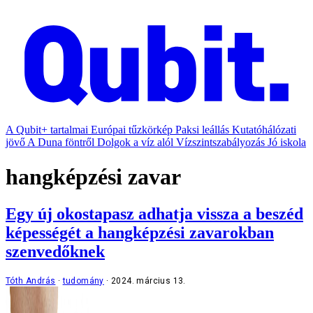
A Qubit+ tartalmai
Európai tűzkörkép
Paksi leállás
Kutatóhálózati
jövő
A Duna föntről
Dolgok a víz alól
Vízszintszabályozás
Jó iskola
hangképzési zavar
Egy új okostapasz adhatja vissza a beszéd
képességét a hangképzési zavarokban
szenvedőknek
Tóth András
tudomány
2024. március 13.