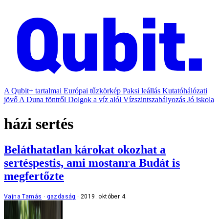
A Qubit+ tartalmai
Európai tűzkörkép
Paksi leállás
Kutatóhálózati
jövő
A Duna föntről
Dolgok a víz alól
Vízszintszabályozás
Jó iskola
házi sertés
Beláthatatlan károkat okozhat a
sertéspestis, ami mostanra Budát is
megfertőzte
Vajna Tamás
gazdaság
2019. október 4.