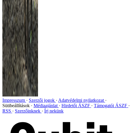
Impresszum
Szerzői jogok
Adatvédelmi nyilatkozat
Sütibeállítások
Médiaajánlat
Hirdetői ÁSZF
Támogatói ÁSZF
RSS
Szerzőinknek
Írj nekünk