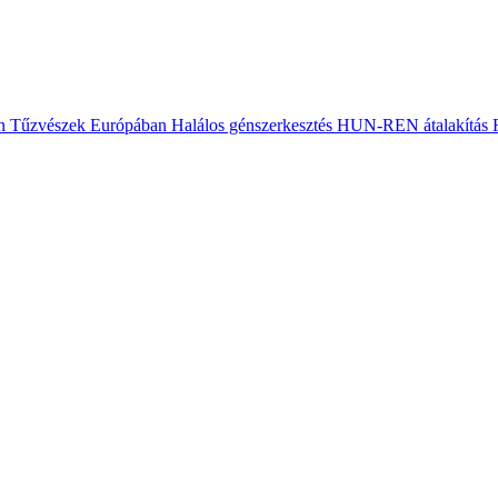
n
Tűzvészek Európában
Halálos génszerkesztés
HUN-REN átalakítás