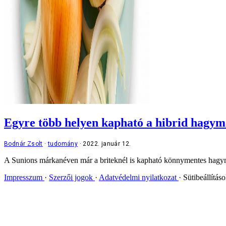
Egyre több helyen kapható a hibrid hagym
Bodnár Zsolt
tudomány
2022. január 12.
A Sunions márkanéven már a briteknél is kapható könnymentes hagyma 
Impresszum
Szerzői jogok
Adatvédelmi nyilatkozat
Sütibeállítás