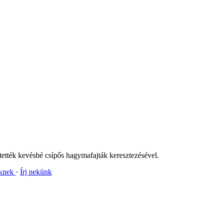
ették kevésbé csípős hagymafajták keresztezésével.
nknek
Írj nekünk