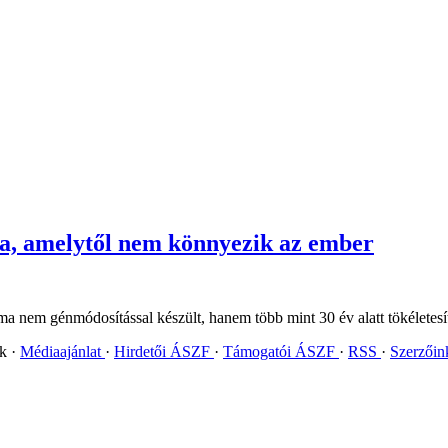
a, amelytől nem könnyezik az ember
nem génmódosítással készült, hanem több mint 30 év alatt tökéletesít
ok
Médiaajánlat
Hirdetői ÁSZF
Támogatói ÁSZF
RSS
Szerzői