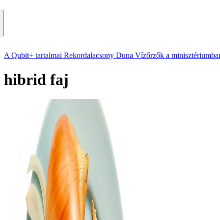
A Qubit+ tartalmai
Rekordalacsony Duna
Vízőrzők a minisztériumba
hibrid faj