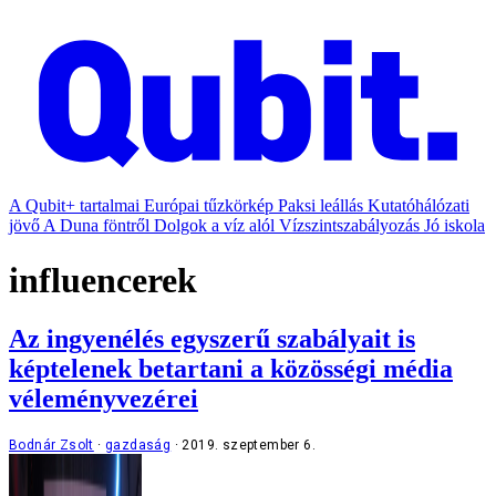
A Qubit+ tartalmai
Európai tűzkörkép
Paksi leállás
Kutatóhálózati
jövő
A Duna föntről
Dolgok a víz alól
Vízszintszabályozás
Jó iskola
influencerek
Az ingyenélés egyszerű szabályait is
képtelenek betartani a közösségi média
véleményvezérei
Bodnár Zsolt
gazdaság
2019. szeptember 6.