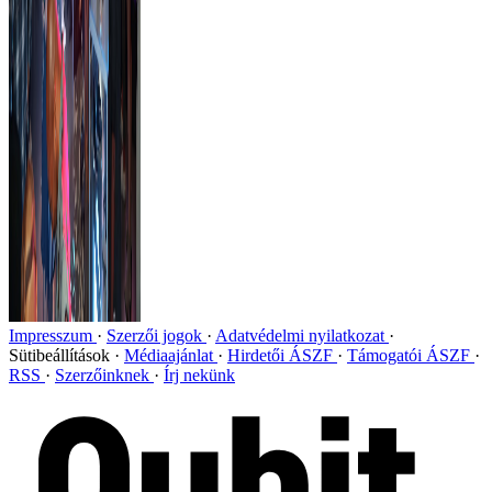
Impresszum
Szerzői jogok
Adatvédelmi nyilatkozat
Sütibeállítások
Médiaajánlat
Hirdetői ÁSZF
Támogatói ÁSZF
RSS
Szerzőinknek
Írj nekünk