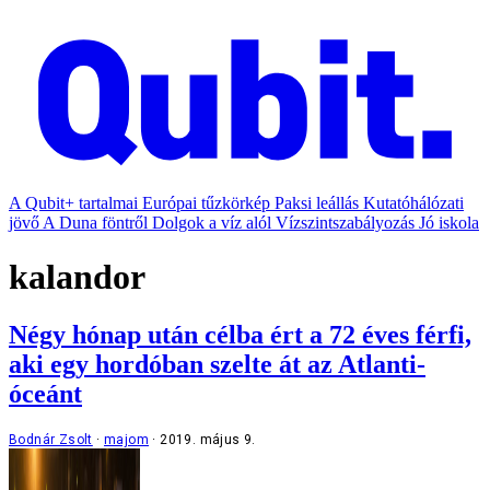
A Qubit+ tartalmai
Európai tűzkörkép
Paksi leállás
Kutatóhálózati
jövő
A Duna föntről
Dolgok a víz alól
Vízszintszabályozás
Jó iskola
kalandor
Négy hónap után célba ért a 72 éves férfi,
aki egy hordóban szelte át az Atlanti-
óceánt
Bodnár Zsolt
majom
2019. május 9.