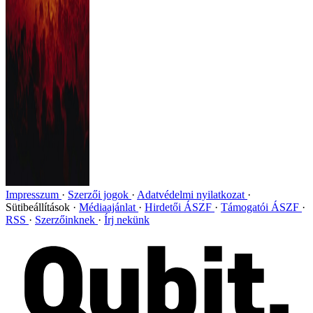
Impresszum
Szerzői jogok
Adatvédelmi nyilatkozat
Sütibeállítások
Médiaajánlat
Hirdetői ÁSZF
Támogatói ÁSZF
RSS
Szerzőinknek
Írj nekünk