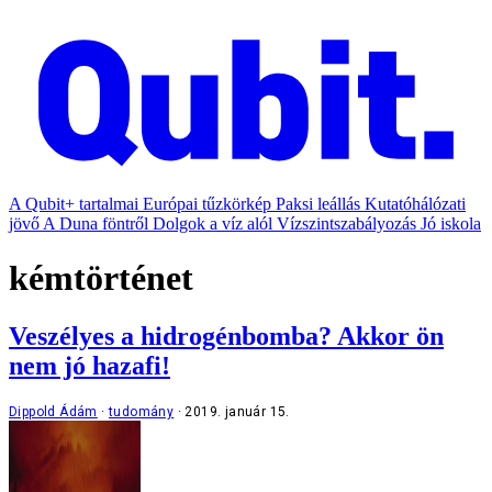
A Qubit+ tartalmai
Európai tűzkörkép
Paksi leállás
Kutatóhálózati
jövő
A Duna föntről
Dolgok a víz alól
Vízszintszabályozás
Jó iskola
kémtörténet
Veszélyes a hidrogénbomba? Akkor ön
nem jó hazafi!
Dippold Ádám
tudomány
2019. január 15.