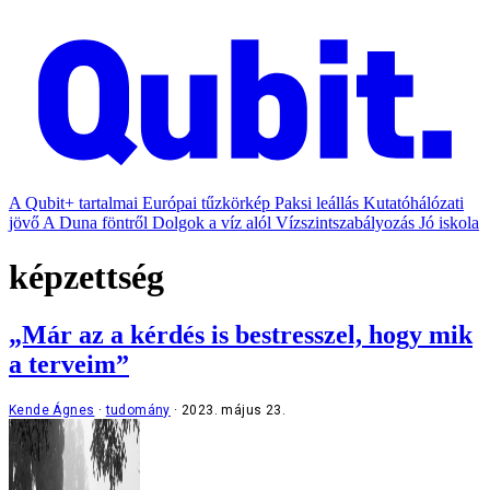
A Qubit+ tartalmai
Európai tűzkörkép
Paksi leállás
Kutatóhálózati
jövő
A Duna föntről
Dolgok a víz alól
Vízszintszabályozás
Jó iskola
képzettség
„Már az a kérdés is bestresszel, hogy mik
a terveim”
Kende Ágnes
tudomány
2023. május 23.