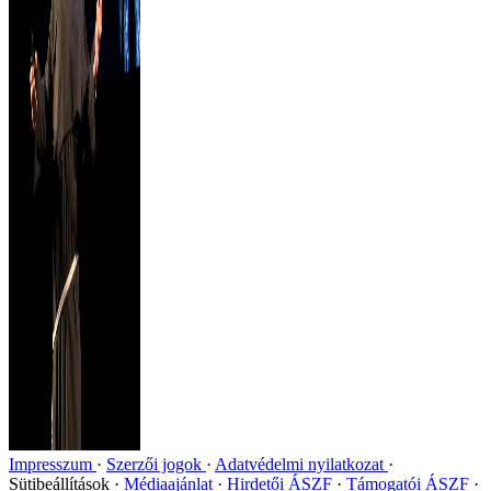
Impresszum
Szerzői jogok
Adatvédelmi nyilatkozat
Sütibeállítások
Médiaajánlat
Hirdetői ÁSZF
Támogatói ÁSZF