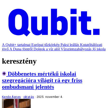
A Qubit+ tartalmai
Európai tűzkörkép
Paksi leállás
Kutatóhálózati
jövő
A Duna föntről
Dolgok a víz alól
Vízszintszabályozás
Jó iskola
keresztény
Döbbenetes mértékű iskolai
szegregációra világít rá egy friss
ombudsmani jelentés
Kende Ágnes
oktatás
2025. november 4.