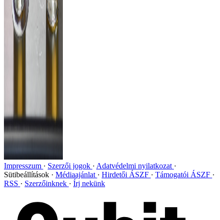
Impresszum
Szerzői jogok
Adatvédelmi nyilatkozat
Sütibeállítások
Médiaajánlat
Hirdetői ÁSZF
Támogatói ÁSZF
RSS
Szerzőinknek
Írj nekünk