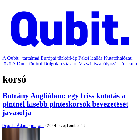
A Qubit+ tartalmai
Európai tűzkörkép
Paksi leállás
Kutatóhálózati
jövő
A Duna föntről
Dolgok a víz alól
Vízszintszabályozás
Jó iskola
korsó
Botrány Angliában: egy friss kutatás a
pintnél kisebb pinteskorsók bevezetését
javasolja
Dippold Ádám
majom
2024. szeptember 19.