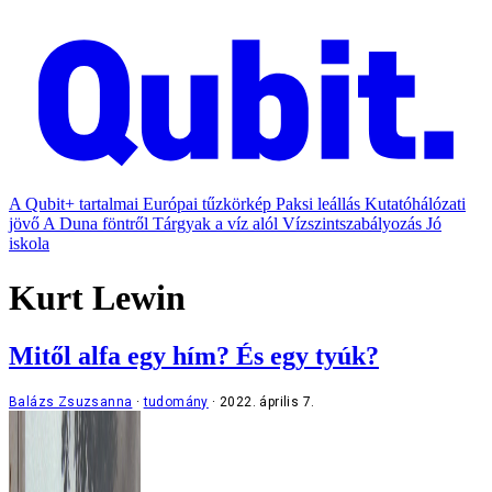
A Qubit+ tartalmai
Európai tűzkörkép
Paksi leállás
Kutatóhálózati
jövő
A Duna föntről
Tárgyak a víz alól
Vízszintszabályozás
Jó
iskola
Kurt Lewin
Mitől alfa egy hím? És egy tyúk?
Balázs Zsuzsanna
tudomány
2022. április 7.