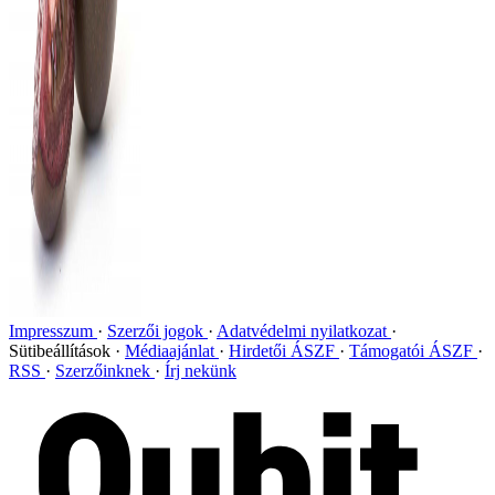
Impresszum
Szerzői jogok
Adatvédelmi nyilatkozat
Sütibeállítások
Médiaajánlat
Hirdetői ÁSZF
Támogatói ÁSZF
RSS
Szerzőinknek
Írj nekünk