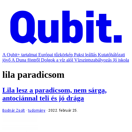
A Qubit+ tartalmai
Európai tűzkörkép
Paksi leállás
Kutatóhálózati
jövő
A Duna föntről
Dolgok a víz alól
Vízszintszabályozás
Jó iskola
lila paradicsom
Lila lesz a paradicsom, nem sárga,
antociánnal teli és jó drága
Bodnár Zsolt
tudomány
2022. február 25.