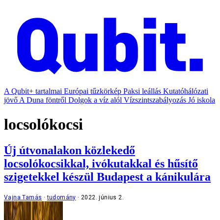
A Qubit+ tartalmai
Európai tűzkörkép
Paksi leállás
Kutatóhálózati
jövő
A Duna föntről
Dolgok a víz alól
Vízszintszabályozás
Jó iskola
locsolókocsi
Új útvonalakon közlekedő
locsolókocsikkal, ivókutakkal és hűsítő
szigetekkel készül Budapest a kánikulára
Vajna Tamás
tudomány
2022. június 2.