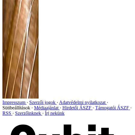
Impresszum
Szerzői jogok
Adatvédelmi nyilatkozat
Sütibeállítások
Médiaajánlat
Hirdetői ÁSZF
Támogatói ÁSZF
RSS
Szerzőinknek
Írj nekünk