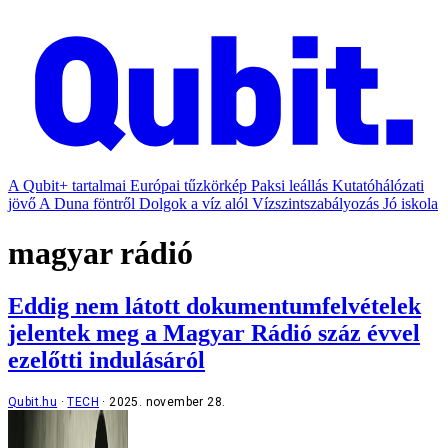
A Qubit+ tartalmai
Európai tűzkörkép
Paksi leállás
Kutatóhálózati
jövő
A Duna föntről
Dolgok a víz alól
Vízszintszabályozás
Jó iskola
magyar rádió
Eddig nem látott dokumentumfelvételek
jelentek meg a Magyar Rádió száz évvel
ezelőtti indulásáról
Qubit.hu
TECH
2025. november 28.