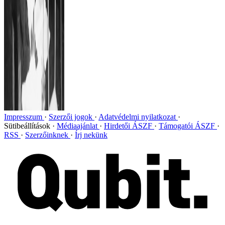
Impresszum
Szerzői jogok
Adatvédelmi nyilatkozat
Sütibeállítások
Médiaajánlat
Hirdetői ÁSZF
Támogatói ÁSZF
RSS
Szerzőinknek
Írj nekünk