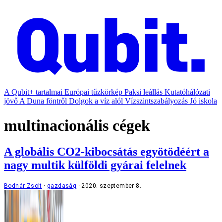
A Qubit+ tartalmai
Európai tűzkörkép
Paksi leállás
Kutatóhálózati
jövő
A Duna föntről
Dolgok a víz alól
Vízszintszabályozás
Jó iskola
multinacionális cégek
A globális CO2-kibocsátás egyötödéért a
nagy multik külföldi gyárai felelnek
Bodnár Zsolt
gazdaság
2020. szeptember 8.