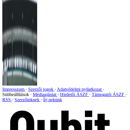
Impresszum
Szerzői jogok
Adatvédelmi nyilatkozat
Sütibeállítások
Médiaajánlat
Hirdetői ÁSZF
Támogatói ÁSZF
RSS
Szerzőinknek
Írj nekünk