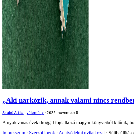
„Aki narkózik, annak valami nincs rendbe
Szabó Attila
vélemény
2025. november 5.
A nyolcvanas évek droggal foglalkozó magyar könyveiből kitűnik, h
Impresszum
Szerzői jogok
Adatvédelmi nyilatkozat
Sütibeállítás