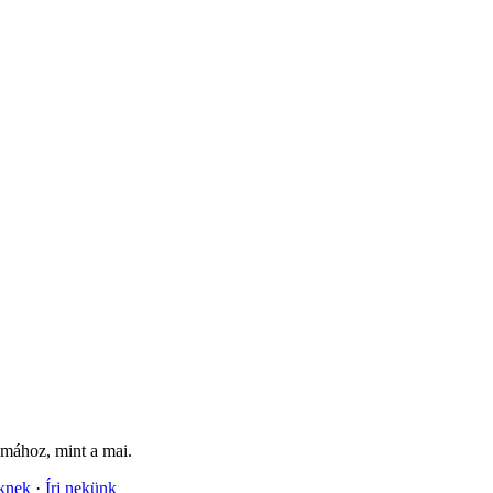
mához, mint a mai.
nknek
Írj nekünk