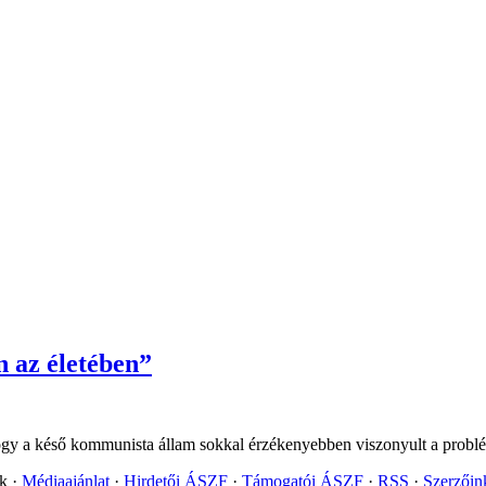
n az életében”
ogy a késő kommunista állam sokkal érzékenyebben viszonyult a problé
ok
Médiaajánlat
Hirdetői ÁSZF
Támogatói ÁSZF
RSS
Szerzői