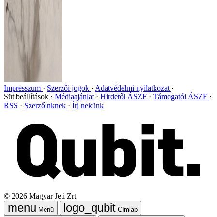
Impresszum
Szerzői jogok
Adatvédelmi nyilatkozat
Sütibeállítások
Médiaajánlat
Hirdetői ÁSZF
Támogatói ÁSZF
RSS
Szerzőinknek
Írj nekünk
©
2026
Magyar Jeti Zrt.
Menü
Címlap