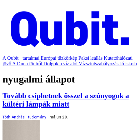
A Qubit+ tartalmai
Európai tűzkörkép
Paksi leállás
Kutatóhálózati
jövő
A Duna föntről
Dolgok a víz alól
Vízszintszabályozás
Jó iskola
nyugalmi állapot
Tovább csíphetnek ősszel a szúnyogok a
kültéri lámpák miatt
Tóth András
tudomány
május 28.