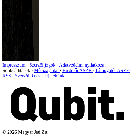
Impresszum
Szerzői jogok
Adatvédelmi nyilatkozat
Sütibeállítások
Médiaajánlat
Hirdetői ÁSZF
Támogatói ÁSZF
RSS
Szerzőinknek
Írj nekünk
©
2026
Magyar Jeti Zrt.