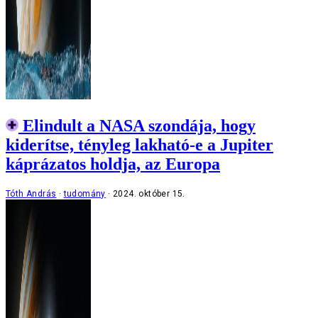
Elindult a NASA szondája, hogy
kiderítse, tényleg lakható-e a Jupiter
káprázatos holdja, az Europa
Tóth András
tudomány
2024. október 15.