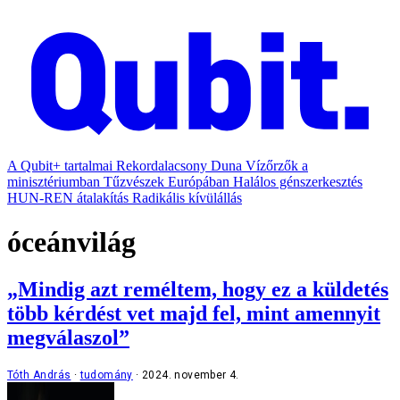
A Qubit+ tartalmai
Rekordalacsony Duna
Vízőrzők a
minisztériumban
Tűzvészek Európában
Halálos génszerkesztés
HUN-REN átalakítás
Radikális kívülállás
óceánvilág
„Mindig azt reméltem, hogy ez a küldetés
több kérdést vet majd fel, mint amennyit
megválaszol”
Tóth András
tudomány
2024. november 4.