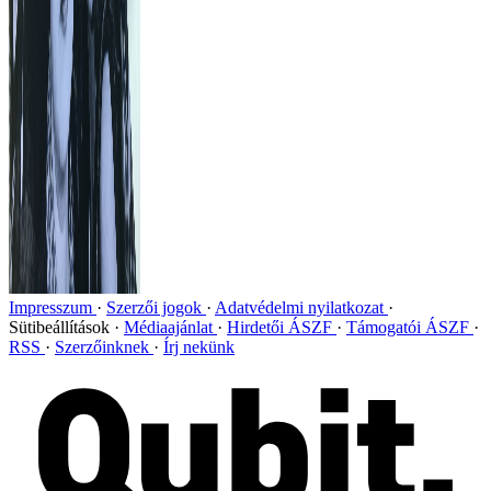
Impresszum
Szerzői jogok
Adatvédelmi nyilatkozat
Sütibeállítások
Médiaajánlat
Hirdetői ÁSZF
Támogatói ÁSZF
RSS
Szerzőinknek
Írj nekünk