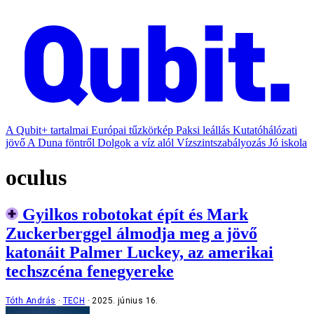
A Qubit+ tartalmai
Európai tűzkörkép
Paksi leállás
Kutatóhálózati
jövő
A Duna föntről
Dolgok a víz alól
Vízszintszabályozás
Jó iskola
oculus
Gyilkos robotokat épít és Mark
Zuckerberggel álmodja meg a jövő
katonáit Palmer Luckey, az amerikai
techszcéna fenegyereke
Tóth András
TECH
2025. június 16.