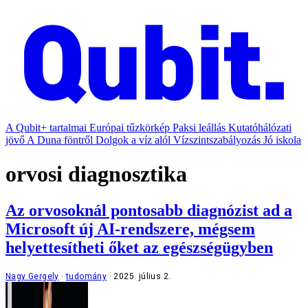
A Qubit+ tartalmai
Európai tűzkörkép
Paksi leállás
Kutatóhálózati
jövő
A Duna föntről
Dolgok a víz alól
Vízszintszabályozás
Jó iskola
orvosi diagnosztika
Az orvosoknál pontosabb diagnózist ad a
Microsoft új AI-rendszere, mégsem
helyettesítheti őket az egészségügyben
Nagy Gergely
tudomány
2025. július 2.