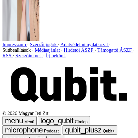
Impresszum
Szerzői jogok
Adatvédelmi nyilatkozat
Sütibeállítások
Médiaajánlat
Hirdetői ÁSZF
Támogatói ÁSZF
RSS
Szerzőinknek
Írj nekünk
©
2026
Magyar Jeti Zrt.
Menü
Címlap
Podcast
Qubit+