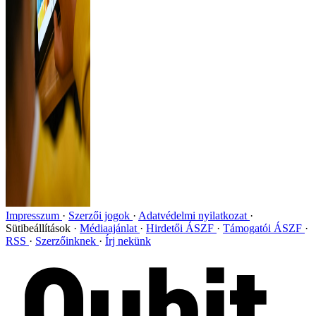
Impresszum
Szerzői jogok
Adatvédelmi nyilatkozat
Sütibeállítások
Médiaajánlat
Hirdetői ÁSZF
Támogatói ÁSZF
RSS
Szerzőinknek
Írj nekünk