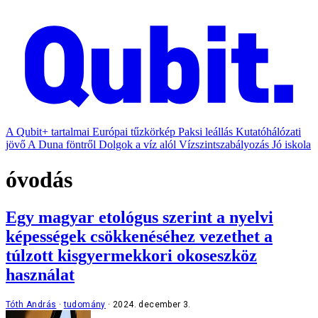
A Qubit+ tartalmai
Európai tűzkörkép
Paksi leállás
Kutatóhálózati
jövő
A Duna föntről
Dolgok a víz alól
Vízszintszabályozás
Jó iskola
óvodás
Egy magyar etológus szerint a nyelvi
képességek csökkenéséhez vezethet a
túlzott kisgyermekkori okoseszköz
használat
Tóth András
tudomány
2024. december 3.