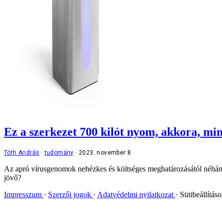
Ez a szerkezet 700 kilót nyom, akkora, mi
Tóth András
tudomány
2023. november 8.
Az apró vírusgenomok nehézkes és költséges meghatározásától néhány év
jövő?
Impresszum
Szerzői jogok
Adatvédelmi nyilatkozat
Sütibeállítás