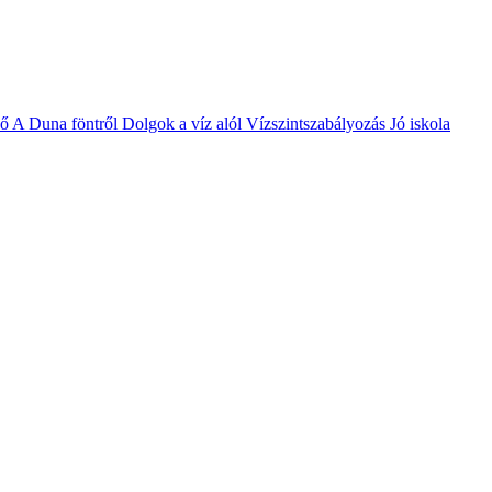
vő
A Duna föntről
Dolgok a víz alól
Vízszintszabályozás
Jó iskola