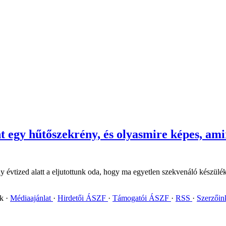
nt egy hűtőszekrény, és olyasmire képes, am
tized alatt a eljutottunk oda, hogy ma egyetlen szekvenáló készülék 1-2
ok
Médiaajánlat
Hirdetői ÁSZF
Támogatói ÁSZF
RSS
Szerzői