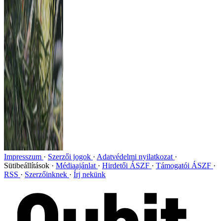
Impresszum
Szerzői jogok
Adatvédelmi nyilatkozat
Sütibeállítások
Médiaajánlat
Hirdetői ÁSZF
Támogatói ÁSZF
RSS
Szerzőinknek
Írj nekünk