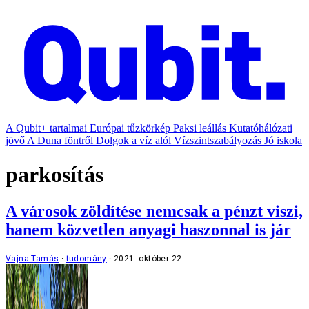
A Qubit+ tartalmai
Európai tűzkörkép
Paksi leállás
Kutatóhálózati
jövő
A Duna föntről
Dolgok a víz alól
Vízszintszabályozás
Jó iskola
parkosítás
A városok zöldítése nemcsak a pénzt viszi,
hanem közvetlen anyagi haszonnal is jár
Vajna Tamás
tudomány
2021. október 22.