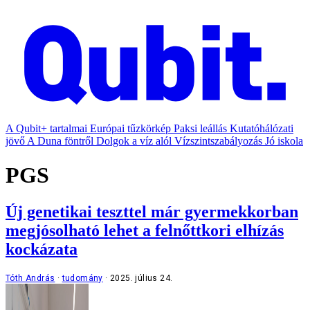
A Qubit+ tartalmai
Európai tűzkörkép
Paksi leállás
Kutatóhálózati
jövő
A Duna föntről
Dolgok a víz alól
Vízszintszabályozás
Jó iskola
PGS
Új genetikai teszttel már gyermekkorban
megjósolható lehet a felnőttkori elhízás
kockázata
Tóth András
tudomány
2025. július 24.