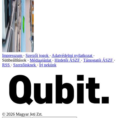
Impresszum
Szerzői jogok
Adatvédelmi nyilatkozat
Sütibeállítások
Médiaajánlat
Hirdetői ÁSZF
Támogatói ÁSZF
RSS
Szerzőinknek
Írj nekünk
©
2026
Magyar Jeti Zrt.