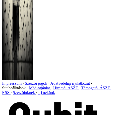
Impresszum
Szerzői jogok
Adatvédelmi nyilatkozat
Sütibeállítások
Médiaajánlat
Hirdetői ÁSZF
Támogatói ÁSZF
RSS
Szerzőinknek
Írj nekünk