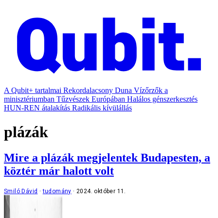
A Qubit+ tartalmai
Rekordalacsony Duna
Vízőrzők a
minisztériumban
Tűzvészek Európában
Halálos génszerkesztés
HUN-REN átalakítás
Radikális kívülállás
plázák
Mire a plázák megjelentek Budapesten, a
köztér már halott volt
Smiló Dávid
tudomány
2024. október 11.