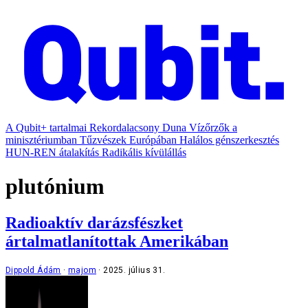
A Qubit+ tartalmai
Rekordalacsony Duna
Vízőrzők a
minisztériumban
Tűzvészek Európában
Halálos génszerkesztés
HUN-REN átalakítás
Radikális kívülállás
plutónium
Radioaktív darázsfészket
ártalmatlanítottak Amerikában
Dippold Ádám
majom
2025. július 31.