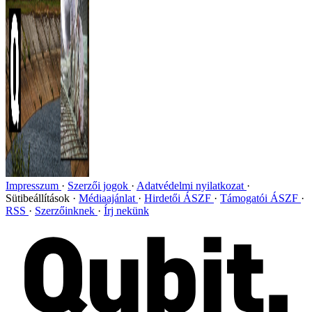
Impresszum
Szerzői jogok
Adatvédelmi nyilatkozat
Sütibeállítások
Médiaajánlat
Hirdetői ÁSZF
Támogatói ÁSZF
RSS
Szerzőinknek
Írj nekünk