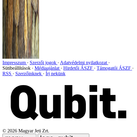
Impresszum
Szerzői jogok
Adatvédelmi nyilatkozat
Sütibeállítások
Médiaajánlat
Hirdetői ÁSZF
Támogatói ÁSZF
RSS
Szerzőinknek
Írj nekünk
©
2026
Magyar Jeti Zrt.