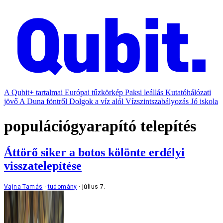
A Qubit+ tartalmai
Európai tűzkörkép
Paksi leállás
Kutatóhálózati
jövő
A Duna föntről
Dolgok a víz alól
Vízszintszabályozás
Jó iskola
populációgyarapító telepítés
Áttörő siker a botos kölönte erdélyi
visszatelepítése
Vajna Tamás
tudomány
július 7.