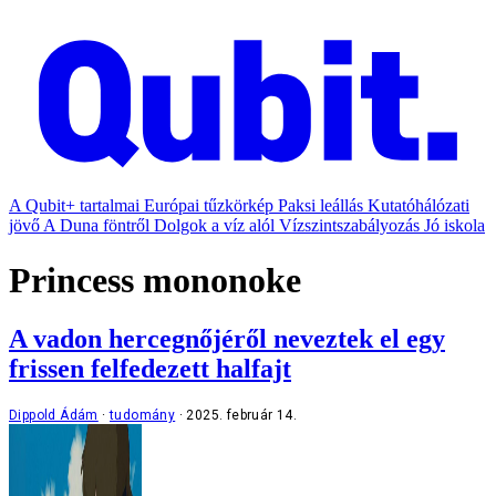
A Qubit+ tartalmai
Európai tűzkörkép
Paksi leállás
Kutatóhálózati
jövő
A Duna föntről
Dolgok a víz alól
Vízszintszabályozás
Jó iskola
Princess mononoke
A vadon hercegnőjéről neveztek el egy
frissen felfedezett halfajt
Dippold Ádám
tudomány
2025. február 14.