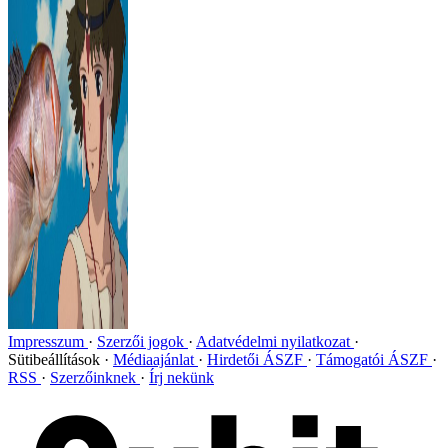
Impresszum
Szerzői jogok
Adatvédelmi nyilatkozat
Sütibeállítások
Médiaajánlat
Hirdetői ÁSZF
Támogatói ÁSZF
RSS
Szerzőinknek
Írj nekünk