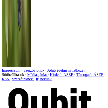
Impresszum
Szerzői jogok
Adatvédelmi nyilatkozat
Sütibeállítások
Médiaajánlat
Hirdetői ÁSZF
Támogatói ÁSZF
RSS
Szerzőinknek
Írj nekünk