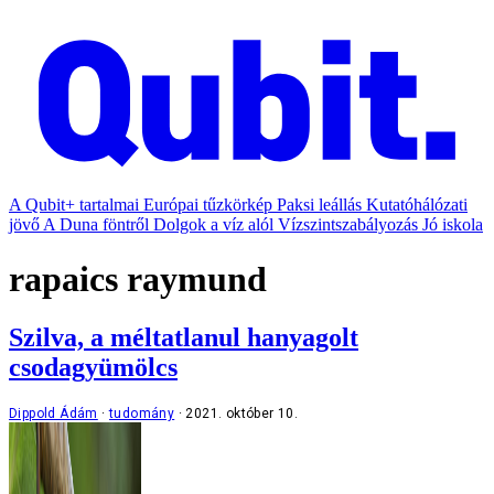
A Qubit+ tartalmai
Európai tűzkörkép
Paksi leállás
Kutatóhálózati
jövő
A Duna föntről
Dolgok a víz alól
Vízszintszabályozás
Jó iskola
rapaics raymund
Szilva, a méltatlanul hanyagolt
csodagyümölcs
Dippold Ádám
tudomány
2021. október 10.