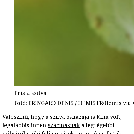
Érik a szilva
Fotó
:
BRINGARD DENIS / HEMIS.FR/Hemis via 
Valószínű, hogy a szilva őshazája is Kína volt,
legalábbis innen
származnak
a legrégebbi,
szilváról szóló feljegyzések, az európai fajták