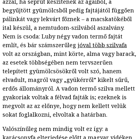
azzal, ha seprűt készítenek az ágaiból, a
begyűjtött gyümölcsből pedig fajtájától függően
pálinkát vagy lekvárt főznek – a macskatökéből
ital készül, a nemtudom-szilvából aszalvány.
Nem is csoda: Luby négy vadon termő fajtát
említ, és bár számszerűleg
jóval több szilvafa
volt az országban, mint körte, alma vagy barack,
az esetek többségében nem tervszerűen
telepített gyümölcsösökről volt szó, hanem
elvadult, magról vagy „gyükérről” kikelt sűrű,
erdős állományról. A vadon termő szilva mellett
gyakoriak voltak a félvad fajták is; ezeknek is
megvolt az az előnye, hogy nem kellett velük
sokat foglalkozni, elvoltak a határban.
Valószínűleg nem mindig volt ez így: a
karácsonyfa elterjedése előtt a magyar vidéken