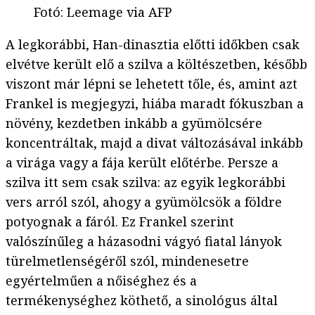
Fotó
:
Leemage via AFP
A legkorábbi, Han-dinasztia előtti időkben csak
elvétve került elő a szilva a költészetben, később
viszont már lépni se lehetett tőle, és, amint azt
Frankel is megjegyzi, hiába maradt fókuszban a
növény, kezdetben inkább a gyümölcsére
koncentráltak, majd a divat változásával inkább
a virága vagy a fája került előtérbe. Persze a
szilva itt sem csak szilva: az egyik legkorábbi
vers arról szól, ahogy a gyümölcsök a földre
potyognak a fáról. Ez Frankel szerint
valószínűleg a házasodni vágyó fiatal lányok
türelmetlenségéről szól, mindenesetre
egyértelműen a nőiséghez és a
termékenységhez köthető, a sinológus által