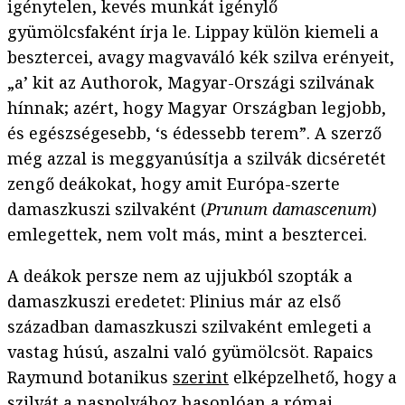
igénytelen, kevés munkát igénylő
gyümölcsfaként írja le. Lippay külön kiemeli a
besztercei, avagy magvaváló kék szilva erényeit,
„a’ kit az Authorok, Magyar-Országi szilvának
hínnak; azért, hogy Magyar Országban legjobb,
és egészségesebb, ‘s édessebb terem”. A szerző
még azzal is meggyanúsítja a szilvák dicséretét
zengő deákokat, hogy amit Európa-szerte
damaszkuszi szilvaként (
Prunum damascenum
)
emlegettek, nem volt más, mint a besztercei.
A deákok persze nem az ujjukból szopták a
damaszkuszi eredetet: Plinius már az első
században damaszkuszi szilvaként emlegeti a
vastag húsú, aszalni való gyümölcsöt. Rapaics
Raymund botanikus
szerint
elképzelhető, hogy a
szilvát a
naspolyához hasonlóan
a római