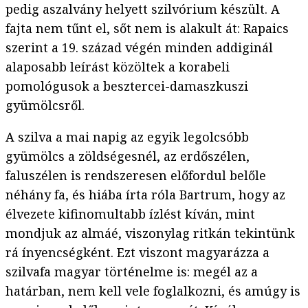
pedig aszalvány helyett szilvórium készült. A
fajta nem tűnt el, sőt nem is alakult át: Rapaics
szerint a 19. század végén minden addiginál
alaposabb leírást közöltek a korabeli
pomológusok a besztercei-damaszkuszi
gyümölcsről.
A szilva a mai napig az egyik legolcsóbb
gyümölcs a zöldségesnél, az erdőszélen,
faluszélen is rendszeresen előfordul belőle
néhány fa, és hiába írta róla Bartrum, hogy az
élvezete kifinomultabb ízlést kíván, mint
mondjuk az almáé, viszonylag ritkán tekintünk
rá ínyencségként. Ezt viszont magyarázza a
szilvafa magyar történelme is: megél az a
határban, nem kell vele foglalkozni, és amúgy is