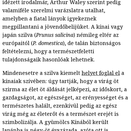
idézett irodalmár, Arthur Waley szerint pedig
valamiféle szerelmi varázslatra utalhat,
amelyben a fiatal lányok igyekeznek
megpillantani a jövendőbelijüket. A kínai vagy
japán szilva (
Prunus salicina
) némileg eltér az
európaitól (
P. domestica
), de talán biztonságos
feltételezni, hogy a természetfeletti
tulajdonságaik hasonlóak lehetnek.
Mindenesetre a szilva kiemelt
helyet foglal el
a
kínaiak szívében: úgy tartják, hogy a virág öt
szirma az élet öt áldását jelképezi, az időskort, a
gazdagságot, az egészséget, az erényességet és a
természetes halált, ezenkívül pedig az egész
virág még az életerőt és a természet erejét is
szimbolizálja. A gyümölcs Kínából került
Japánba is négy-öt évszázada, azóta ott is