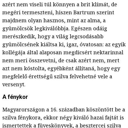
azért nem viseli túl könnyen a brit klímát, de
megéri termeszteni, hiszen Bartrum szerint
majdnem olyan hasznos, mint az alma, a
gyümölcsök legkiválóbbja. Egészen odáig
merészkedik, hogy a világ legcsodásabb
gyümölcsének kiáltsa ki, igaz, óvatosan: az egyik
kollégája által alaposan megdicsért nektarinnal
nem meri összevetni, de csak azért nem, mert
azt nem kóstolta, egyébként állítaná, hogy egy
megfelelő érettségű szilva felvehetné vele a
versenyt.
A fénykor
Magyarországon a 16. században köszöntött be a
szilva fénykora, ekkor négy kiváló hazai fajtát is
ismertettek a füveskönyvek, a besztercei szilva