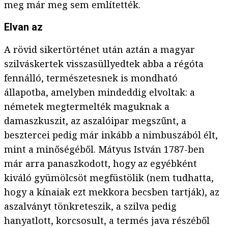
meg már meg sem említették.
Elvan az
A rövid sikertörténet után aztán a magyar
szilváskertek visszasüllyedtek abba a régóta
fennálló, természetesnek is mondható
állapotba, amelyben mindeddig elvoltak: a
németek megtermelték maguknak a
damaszkuszit, az aszalóipar megszűnt, a
besztercei pedig már inkább a nimbuszából élt,
mint a minőségéből. Mátyus István 1787-ben
már arra panaszkodott, hogy az egyébként
kiváló gyümölcsöt megfüstölik (nem tudhatta,
hogy a kínaiak ezt mekkora becsben tartják), az
aszalványt tönkreteszik, a szilva pedig
hanyatlott, korcsosult, a termés java részéből