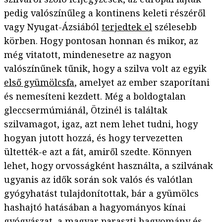
pedig valószínűleg a kontinens keleti részéről
vagy Nyugat-Ázsiából
terjedtek el
szélesebb
körben. Hogy pontosan honnan és mikor, az
még vitatott, mindenesetre az nagyon
valószínűnek tűnik, hogy a szilva volt az egyik
első gyümölcsfa
, amelyet az ember szaporítani
és nemesíteni kezdett. Még a boldogtalan
gleccsermúmiánál, Ötzinél is találtak
szilvamagot, igaz, azt nem lehet tudni, hogy
hogyan jutott hozzá, és hogy tervezetten
ültették-e azt a fát, amiről szedte. Könnyen
lehet, hogy orvosságként használta, a szilvának
ugyanis az idők során sok valós és valótlan
gyógyhatást tulajdonítottak, bár a gyümölcs
hashajtó hatásában a hagyományos kínai
gyógyászat, a magyar paraszti hagyomány és