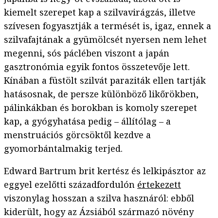
kiemelt szerepet kap a szilvavirágzás, illetve
szívesen fogyasztják a termését is, igaz, ennek a
szilvafajtának a gyümölcsét nyersen nem lehet
megenni, sós páclében viszont a japán
gasztronómia egyik fontos összetevője lett.
Kínában a füstölt szilvát paraziták ellen tartják
hatásosnak, de persze különböző likőrökben,
pálinkákban és borokban is komoly szerepet
kap, a gyógyhatása pedig – állítólag – a
menstruációs görcsöktől kezdve a
gyomorbántalmakig terjed.
Edward Bartrum brit kertész és lelkipásztor az
eggyel ezelőtti századfordulón
értekezett
viszonylag hosszan a szilva hasznáról: ebből
kiderült, hogy az Ázsiából származó növény