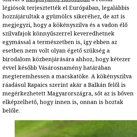
légiósok terjesztették el Európában, legalábbis
hozzájárultak a gyümölcs sikeréhez, de azt is
megjegyzi, hogy a kökényszilva és a vadon élő
szilvafajok könnyűszerrel keveredhetnek
egymással a természetben is, így ebben az
esetben nem volt olyan égető szükség a
birodalom közbenjárására ahhoz, hogy kétezer
évvel később Vásárosnamény határában
megteremhessen a macskatöke. A kökényszilva
ráadásul Rapaics szerint akár a Balkán felől is
megérkezhetett Magyarországra, sőt az is bőven
elképzelhető, hogy innen is, onnan is hoztak
belőle.