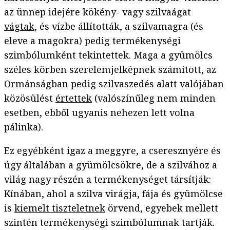
az ünnep idejére kökény- vagy szilvaágat
vágtak
, és vízbe állították, a szilvamagra (és
eleve a magokra) pedig termékenységi
szimbólumként tekintettek. Maga a gyümölcs
széles körben szerelemjelképnek számított, az
Ormánságban pedig szilvaszedés alatt valójában
közösülést
értettek
(valószínűleg nem minden
esetben, ebből ugyanis nehezen lett volna
pálinka).
Ez egyébként igaz a meggyre, a cseresznyére és
úgy általában a gyümölcsökre, de a szilvához a
világ nagy részén a termékenységet társítják:
Kínában, ahol a szilva virágja, fája és gyümölcse
is
kiemelt tiszteletnek
örvend, egyebek mellett
szintén termékenységi szimbólumnak tartják.