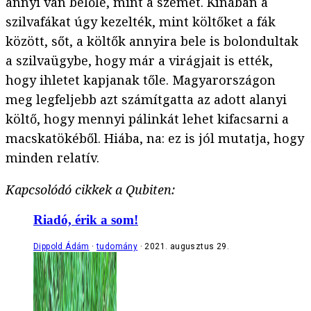
annyi van belőle, mint a szemét. Kínában a
szilvafákat úgy kezelték, mint költőket a fák
között, sőt, a költők annyira bele is bolondultak
a szilvaügybe, hogy már a virágjait is ették,
hogy ihletet kapjanak tőle. Magyarországon
meg legfeljebb azt számítgatta az adott alanyi
költő, hogy mennyi pálinkát lehet kifacsarni a
macskatökéből. Hiába, na: ez is jól mutatja, hogy
minden relatív.
Kapcsolódó cikkek a Qubiten:
Riadó, érik a som!
Dippold Ádám
tudomány
2021. augusztus 29.