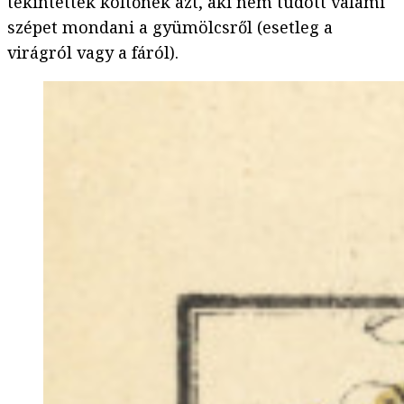
tekintették költőnek azt, aki nem tudott valami
szépet mondani a gyümölcsről (esetleg a
virágról vagy a fáról).