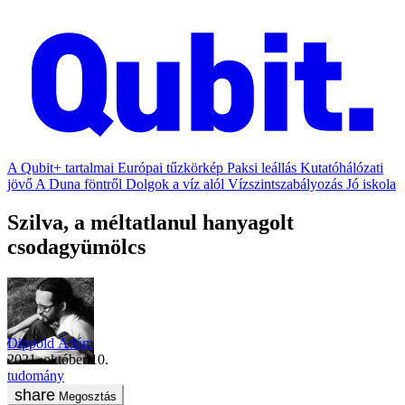
A Qubit+ tartalmai
Európai tűzkörkép
Paksi leállás
Kutatóhálózati
jövő
A Duna föntről
Dolgok a víz alól
Vízszintszabályozás
Jó iskola
Szilva, a méltatlanul hanyagolt
csodagyümölcs
Dippold Ádám
2021. október 10.
tudomány
Megosztás