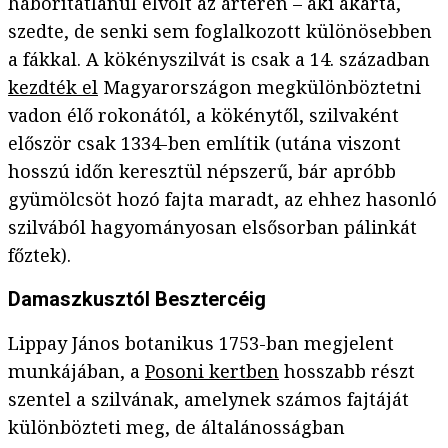
háborítatlanul elvolt az ártéren – aki akarta,
szedte, de senki sem foglalkozott különösebben
a fákkal. A kökényszilvát is csak a 14. században
kezdték el
Magyarországon megkülönböztetni
vadon élő rokonától, a kökénytől, szilvaként
először csak 1334-ben említik (utána viszont
hosszú időn keresztül népszerű, bár apróbb
gyümölcsöt hozó fajta maradt, az ehhez hasonló
szilvából hagyományosan elsősorban pálinkát
főztek).
Damaszkusztól Besztercéig
Lippay János botanikus 1753-ban megjelent
munkájában, a
Posoni kertben
hosszabb részt
szentel a szilvának, amelynek számos fajtáját
különbözteti meg, de általánosságban