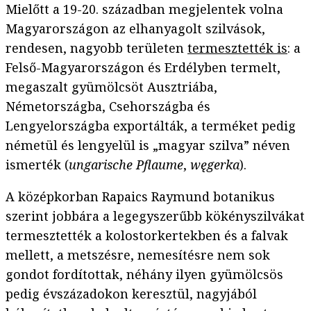
Mielőtt a 19-20. században megjelentek volna
Magyarországon az elhanyagolt szilvások,
rendesen, nagyobb területen
termesztették is
: a
Felső-Magyarországon és Erdélyben termelt,
megaszalt gyümölcsöt Ausztriába,
Németországba, Csehországba és
Lengyelországba exportálták, a terméket pedig
németül és lengyelül is „magyar szilva” néven
ismerték (
ungarische Pflaume
,
węgerka
).
A középkorban Rapaics Raymund botanikus
szerint jobbára a legegyszerűbb kökényszilvákat
termesztették a kolostorkertekben és a falvak
mellett, a metszésre, nemesítésre nem sok
gondot fordítottak, néhány ilyen gyümölcsös
pedig évszázadokon keresztül, nagyjából