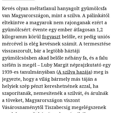
Kevés olyan méltatlanul hanyagolt gyümölcsfa
van Magyarországon, mint a szilva. A pálinkától
eltekintve a magyarok nem rajonganak ezért a
gyümölcsért: évente egy ember átlagosan 1,2
kilogramm körül
fogyaszt
belőle, ez pedig uniós
mércével is elég kevésnek számít. A termesztése
visszaszorult, bár a legtöbb háztáji
gyümölcsösben akad belőle néhány fa, és a falu
szélén is megél – Luby Margit néprajzkutató egy
1939-es tanulmányában (
A szilva hazája
) meg is
jegyezte, hogy a világ bármely más táján a
helyiek szép pénzt kereshetnének azzal, ha
szaporítanák, nemesítenék a szilvát, és árulnák
a töveket, Magyarországon viszont
Vásárosnaménytől Tiszabecsig megelégszenek