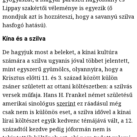
Lippay szakértői véleménye is egyezik (ő
mondjuk azt is hozzáteszi, hogy a savanyú szilva
hasfogó hatású).
Kína és a szilva
De hagyjuk most a beleket, a kínai kultúra
számára a szilva ugyanis jóval többet jelentett,
mint egyszerű gyümölcs, olyannyira, hogy a
Krisztus előtti 11. és 3. század között külön
zsáner született az ottani költészetben: a szilvás
versek műfaja. Hans H. Frankel német születésű
amerikai sinológus
szerint
ez ráadásul még
csak nem is különös eset, a szilva idővel a kínai
lírai költészet egyik kedvenc témájává vált, a 12.
századtól kezdve pedig jóformán nem is